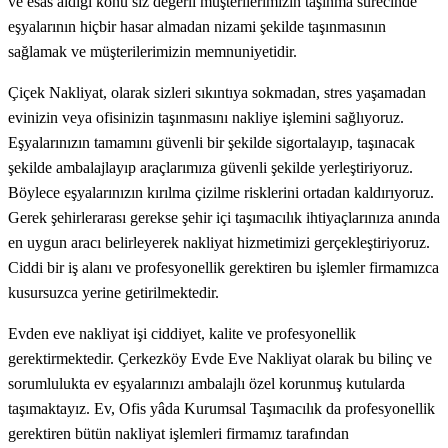
ve esas aldığı konu siz değerli müşterilerimizin taşınma sürecinde
eşyalarının hiçbir hasar almadan nizami şekilde taşınmasının
sağlamak ve müşterilerimizin memnuniyetidir.
Çiçek Nakliyat, olarak sizleri sıkıntıya sokmadan, stres yaşamadan
evinizin veya ofisinizin taşınmasını nakliye işlemini sağlıyoruz.
Eşyalarınızın tamamını güvenli bir şekilde sigortalayıp, taşınacak
şekilde ambalajlayıp araçlarımıza güvenli şekilde yerleştiriyoruz.
Böylece eşyalarınızın kırılma çizilme risklerini ortadan kaldırıyoruz.
Gerek şehirlerarası gerekse şehir içi taşımacılık ihtiyaçlarınıza anında
en uygun aracı belirleyerek nakliyat hizmetimizi gerçekleştiriyoruz.
Ciddi bir iş alanı ve profesyonellik gerektiren bu işlemler firmamızca
kusursuzca yerine getirilmektedir.
Evden eve nakliyat işi ciddiyet, kalite ve profesyonellik
gerektirmektedir. Çerkezköy Evde Eve Nakliyat olarak bu bilinç ve
sorumlulukta ev eşyalarınızı ambalajlı özel korunmuş kutularda
taşımaktayız. Ev, Ofis yâda Kurumsal Taşımacılık da profesyonellik
gerektiren bütün nakliyat işlemleri firmamız tarafından