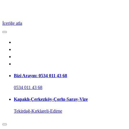
İçeriğe atla
Bizi Arayın: 0534 011 43 68
0534 011 43 68
Kapaklı-Çerkezköy-Çorlu-Saray-Vize
Tekirdağ-Kırklareli-Edirne
Kapaklı/Tekirdağ