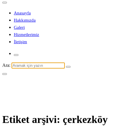
Kapaklı Evden Eve Nakliyat | Çiçek
Nakliyat
Anasayfa
Kapaklı/Tekirdağ
Hakkımızda
Kapaklı Evden Eve Nakliyat | Çiçek
Galeri
Nakliyat
Hizmetlerimiz
İletişim
Ara:
Etiket arşivi: çerkezköy